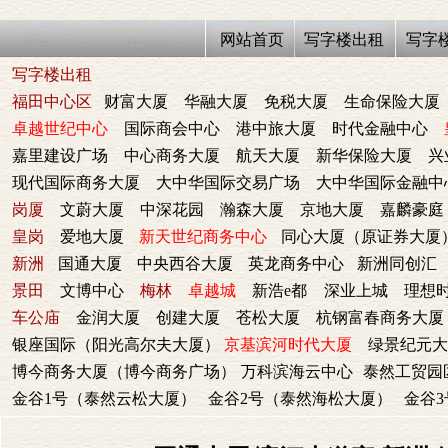
网站首页
写字楼出租
写字
写字楼出租
福田中心区
财富大厦
华融大厦
免税大厦
生命保险大厦
卓越世纪中心
国际商会中心
港中旅大厦
时代金融中心
嘉里建设广场
中心商务大厦
航天大厦
新华保险大厦
兴
现代国际商务大厦
大中华国际交易广场
大中华国际金融中
岗厦
文蔚大厦
中深花园
瀚森大厦
京地大厦
嘉麟豪庭
皇岗
爱地大厦
新天世纪商务中心
同心大厦（原证券大厦
新洲
国通大厦
中央西谷大厦
英龙商务中心
新洲同创汇
景田
文博中心
梅林
卓越城
新浩e都
深业上城
理想
车公庙
金润大厦
创建大厦
苍松大厦
杭钢富春商务大厦
银座国际（阳光高尔夫大厦）
京基滨河时代大厦
绿景纪元大
博今商务大厦（博今商务广场）
万科滨海云中心
泰然工贸园
金谷1号（泰然云松大厦）
金谷2号（泰然海松大厦）
金谷