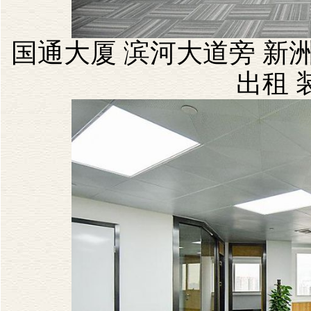
国通大厦 滨河大道旁 新洲
出租 