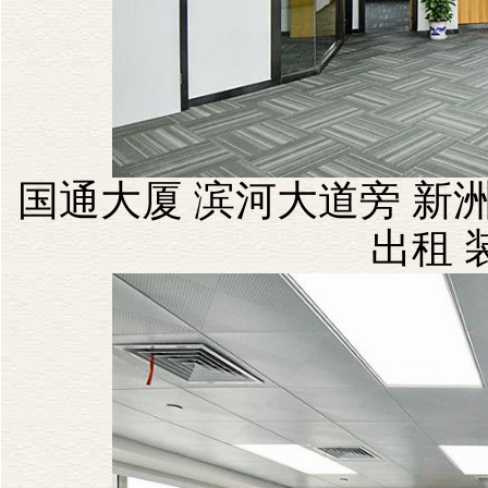
国通大厦 滨河大道旁 新洲
出租 