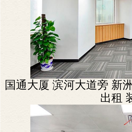
国通大厦 滨河大道旁 新洲
出租 