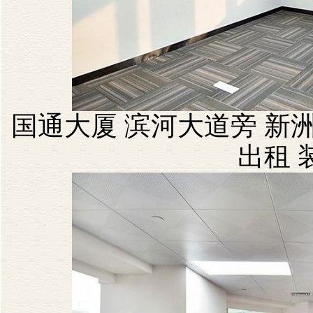
国通大厦 滨河大道旁 新洲
出租 