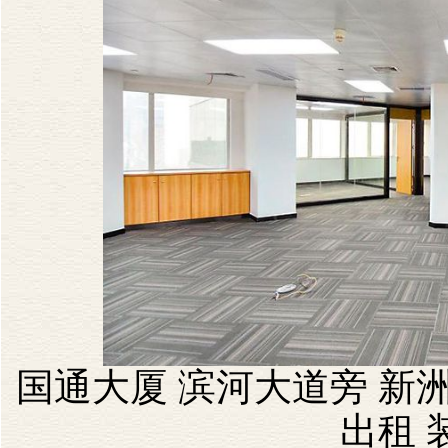
国通大厦 滨河大道旁 新洲
出租 