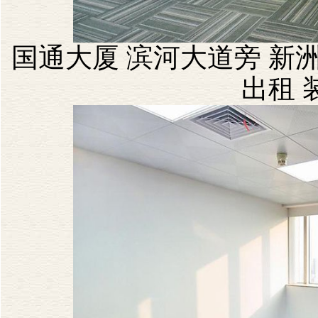
国通大厦 滨河大道旁 新洲
出租 