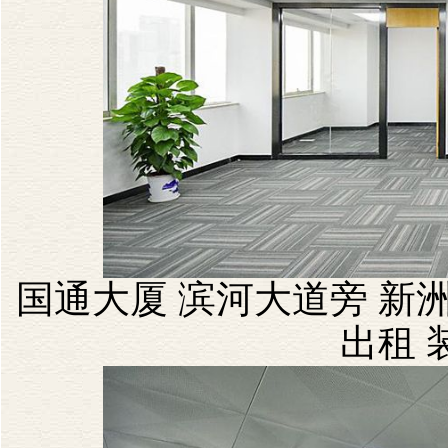
国通大厦 滨河大道旁 新洲
出租 