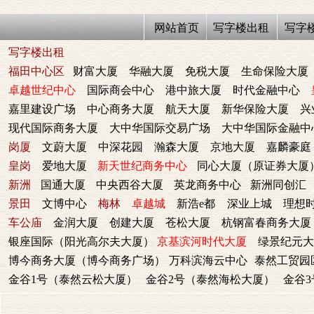
网站首页
写字楼出租
写字
写字楼出租
福田中心区
财富大厦
华融大厦
免税大厦
生命保险大厦
卓越世纪中心
国际商会中心
港中旅大厦
时代金融中心
嘉里建设广场
中心商务大厦
航天大厦
新华保险大厦
兴
现代国际商务大厦
大中华国际交易广场
大中华国际金融中
岗厦
文蔚大厦
中深花园
瀚森大厦
京地大厦
嘉麟豪庭
皇岗
爱地大厦
新天世纪商务中心
同心大厦（原证券大厦
新洲
国通大厦
中央西谷大厦
英龙商务中心
新洲同创汇
景田
文博中心
梅林
卓越城
新浩e都
深业上城
理想
车公庙
金润大厦
创建大厦
苍松大厦
杭钢富春商务大厦
银座国际（阳光高尔夫大厦）
京基滨河时代大厦
绿景纪元大
博今商务大厦（博今商务广场）
万科滨海云中心
泰然工贸园
金谷1号（泰然云松大厦）
金谷2号（泰然海松大厦）
金谷