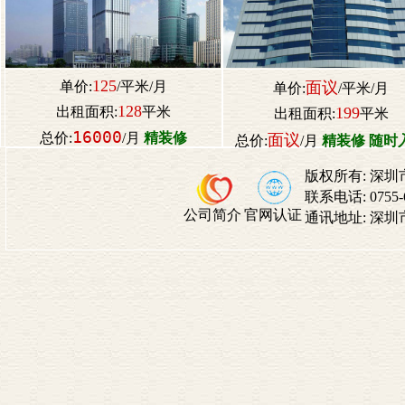
125
单价:
/平米/月
面议
单价:
/平米/月
128
出租面积:
平米
199
出租面积:
平米
16000
总价:
/月
精装修
面议
总价:
/月
精装修 随时
版权所有:
深圳
联系电话:
0755
公司简介
官网认证
通讯地址:
深圳