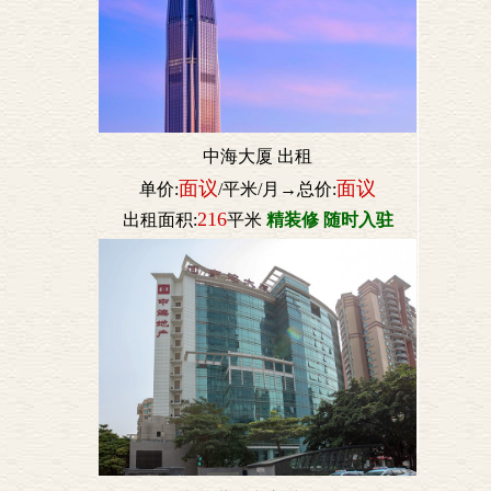
中海大厦 出租
面议
面议
单价:
/平米/月→总价:
216
出租面积:
平米
精装修 随时入驻