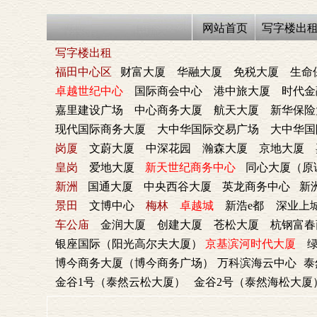
网站首页
写字楼出
写字楼出租
福田中心区
财富大厦
华融大厦
免税大厦
生命
卓越世纪中心
国际商会中心
港中旅大厦
时代金
嘉里建设广场
中心商务大厦
航天大厦
新华保险
现代国际商务大厦
大中华国际交易广场
大中华国
岗厦
文蔚大厦
中深花园
瀚森大厦
京地大厦
皇岗
爱地大厦
新天世纪商务中心
同心大厦（原
新洲
国通大厦
中央西谷大厦
英龙商务中心
新
景田
文博中心
梅林
卓越城
新浩e都
深业上
车公庙
金润大厦
创建大厦
苍松大厦
杭钢富春
银座国际（阳光高尔夫大厦）
京基滨河时代大厦
绿
博今商务大厦（博今商务广场）
万科滨海云中心
泰
金谷1号（泰然云松大厦）
金谷2号（泰然海松大厦