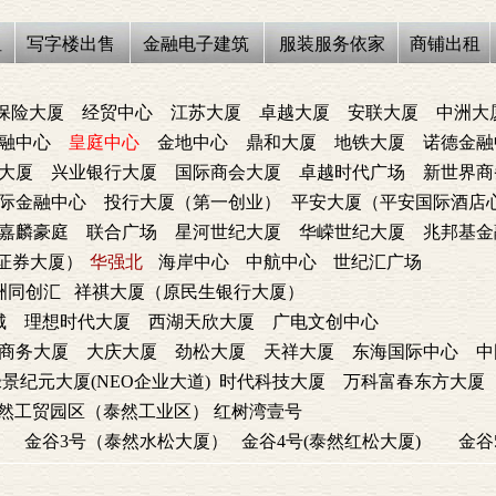
租
写字楼出售
金融电子建筑
服装服务依家
商铺出租
保险大厦
经贸中心
江苏大厦
卓越大厦
安联大厦
中洲大
融中心
皇庭中心
金地中心
鼎和大厦
地铁大厦
诺德金融
大厦
兴业银行大厦
国际商会大厦
卓越时代广场
新世界商
际金融中心
投行大厦（第一创业）
平安大厦（平安国际酒店
嘉麟豪庭
联合广场
星河世纪大厦
华嵘世纪大厦
兆邦基金
证券大厦）
华强北
海岸中心
中航中心
世纪汇广场
洲同创汇
祥祺大厦（原民生银行大厦）
城
理想时代大厦
西湖天欣大厦
广电文创中心
商务大厦
大庆大厦
劲松大厦
天祥大厦
东海国际中心
中
景纪元大厦(NEO企业大道)
时代科技大厦
万科富春东方大厦
然工贸园区（泰然工业区）
红树湾壹号
）
金谷3号（泰然水松大厦）
金谷4号(泰然红松大厦)
金谷