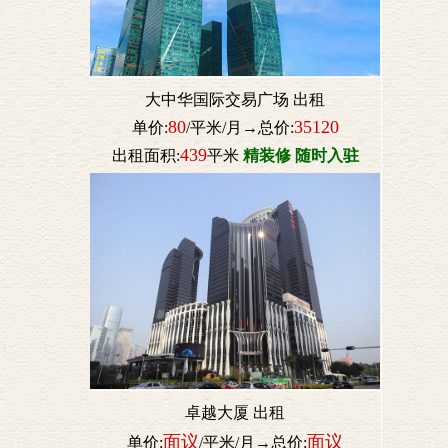
大中华国际交易广场 出租
80
35120
单价:
/平米/月→总价:
439
出租面积:
平米
精装修 随时入驻
卓越大厦 出租
面议
面议
单价:
/平米/月→总价: