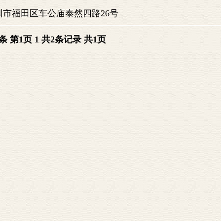
圳市福田区车公庙泰然四路26号
条 第
1
页
1
共2条记录
共1页