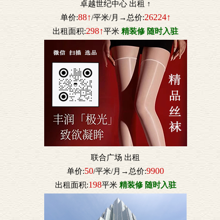
卓越世纪中心 出租 ↑
88↑
26224↑
单价:
/平米/月→总价:
298↑
出租面积:
平米
精装修 随时入驻
联合广场 出租
50
9900
单价:
/平米/月→总价:
198
出租面积:
平米
精装修 随时入驻