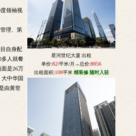
0度领袖视
业管理、第
项目自身配
星河世纪大厦 出租
00多人就餐
82
8856
单价:
/平米/月→总价:
面是26万
108
出租面积:
平米
精装修 随时入驻
、大中华国
、是由黄世