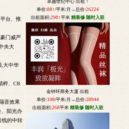
卓越世纪中心 出租 ↑
88↑
26224
单价:
/平米/月→总价:
298↑
出租面积:
平米
精装修 随时入驻
层平台、惟
的豪门威严
度中央大
强,大中华
精粹、CB
金钟环商务大厦 出租
108
28944
单价:
/平米/月→总价:
隔音效果
268
出租面积:
平米
精装修 随时入驻
公、阳光办
号线的中转