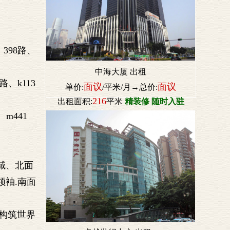
398路、
中海大厦 出租
路、k113
面议
面议
单价:
/平米/月→总价:
216
出租面积:
平米
精装修 随时入驻
m441
域、北面
领袖.南面
、构筑世界