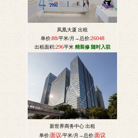
凤凰大厦 出租
88
26048
单价:
/平米/月→总价:
296
出租面积:
平米
精装修 随时入驻
新世界商务中心 出租
面议
面议
单价:
/平米/月→总价: