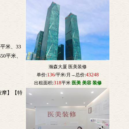
0平米、33
650平米、
瀚森大厦 医美装修
136
43248
单价:
/平米/月→总价:
318
出租面积:
平米
医美 美容 装修
按摩】【特