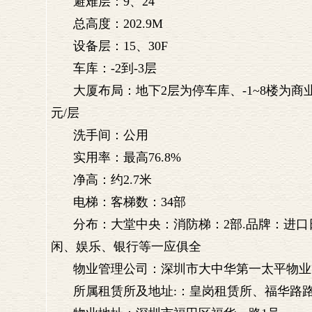
避难层：9、24
总高度：202.9M
设备层：15、30F
车库：-2到-3层
大厦布局：地下2层为停车库、-1~8楼为商业
元/层
洗手间：公用
实用率：最高76.8%
净高：约2.7米
电梯：客梯数：34部
分布：大堂中央：消防梯：2部.品牌：进口
闲、娱乐、银行等一应俱全
物业管理公司：深圳市大中华第一太平物
所属租赁所及地址:：皇岗租赁所、福华路路