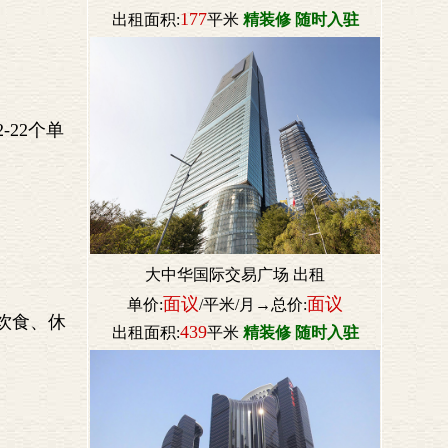
177
出租面积:
平米
精装修 随时入驻
-22个单
大中华国际交易广场 出租
面议
面议
单价:
/平米/月→总价:
饮食、休
439
出租面积:
平米
精装修 随时入驻