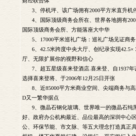
财经联合体
3、停机坪、该广场佣有2000平方米直升
4、国际顶级商务会所在、世界各地拥有2
国际顶级商务会所、方能落座大中华
5、17000平米巡礼广场：巡礼广场见证商
6、42.5米跨度中央大厅、创纪录实现42.
厅、无限扩展你的视野和信心
7、超五星级喜来登酒店.喜来登、自1937
选择喜来登将、于2006年12月25日开张
8、近85000平方米商业空间、尖端商务与
D又一繁华据点
9、微晶石钢化玻璃、世界唯一的微晶石纯
好、政府办公机构最近、品位最高的深圳中心
公、环保节能、市文脉、等五大理念打造真正具