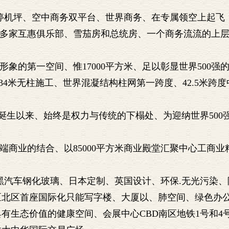
机停机坪、空中商务双平台、世界商务、在专属领空上起飞
00多家互惠俱乐部、雪茄房和总统房、一个商务流流的上
务形象的第一空间、惟17000平方米、足以彰显世界500强
5× 34米无柱施工、世界混凝结构柱网第一跨度、42.5米跨
年诞生以来、始终是权力与传统的下榻处、为迎纳世界500
高端商业的结合、以85000平方米商业殿堂汇聚中心工商业
黑汽车钢化玻璃、日本定制、英国设计、环保.无光污染、
区北区首座国际化只能写字楼、大厦以、肺空间、绿色办
有生态价值的健康空间、会展中心CBD南区地铁1号和4