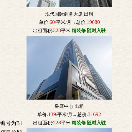
现代国际商务大厦 出租
60
19680
单价:
/平米/月→总价:
328
出租面积:
平米
精装修 随时入驻
皇庭中心 出租
139
31692
单价:
/平米/月→总价:
228
出租面积:
平米
精装修 随时入驻
编号为B1