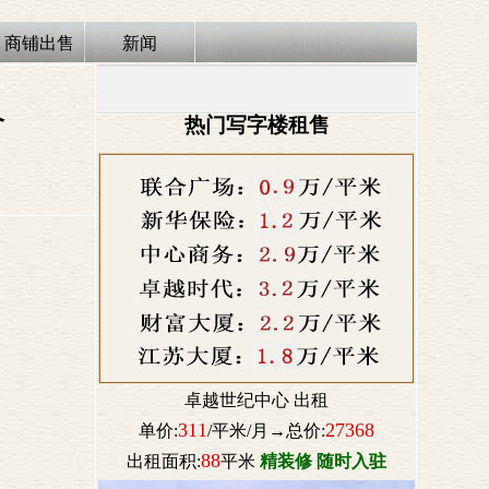
商铺出售
新闻
介
热门写字楼租售
卓越世纪中心 出租
311
27368
单价:
/平米/月→总价:
88
出租面积:
平米
精装修 随时入驻