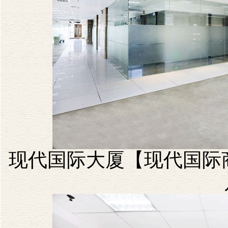
现代国际大厦【现代国际