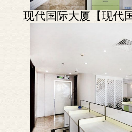
现代国际大厦【现代