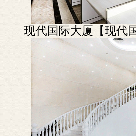
现代国际大厦【现代