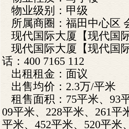
物业级别：甲级
所属商圈：福田中心区 
现代国际大厦【现代国
现代国际大厦【现代国
话：400 7165 112
出租租金：面议
出售均价：2.3万/平米
租售面积：75平米、93平
09平米、228平米、261平
平米、452平米、520平米