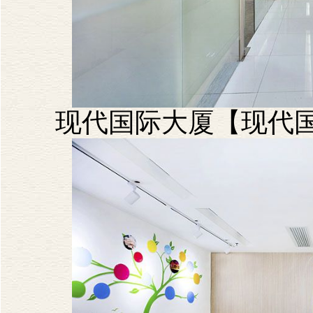
现代国际大厦【现代