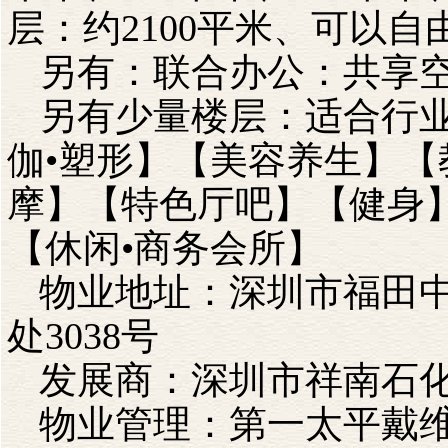
层：约2100平米、可以自
另有：联合办公：共享
另有少量楼层：适合行
伽•塑形】【美容养生】【教
摩】【特色厅吧】【健身
【休闲•商务会所】
物业地址：深圳市福田
处3038号
发展商：深圳市祥南石
物业管理：第一太平戴