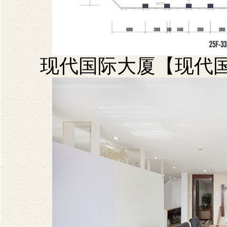
现代国际大厦【现代