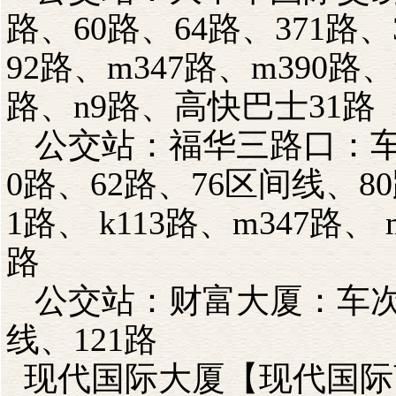
路、60路、64路、371路、3
92路、m347路、m390路、
路、n9路、高快巴士31路
公交站：
福华三路口：车次
0路、62路、76区间线、80
1路、 k113路、m347路、
路
公交站：财富大厦：车次：8
线、121路
现代国际大厦【现代国际商