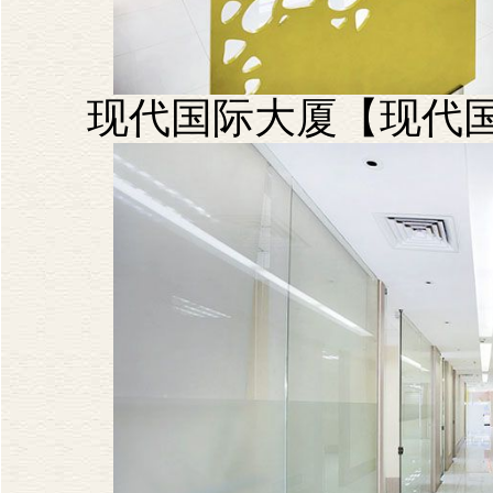
现代国际大厦【现代