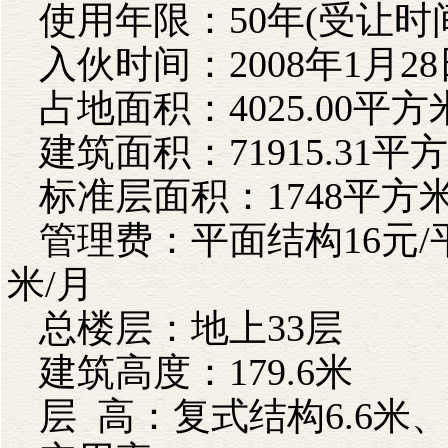
使用年限：50年(受让时间:
入伙时间：2008年1月28
占地面积：4025.00平方
建筑面积：71915.31平
标准层面积：1748平方
管理费：平面结构16元/
米/月
总楼层：地上33层
建筑高度：179.6米
层 高：复式结构6.6米、