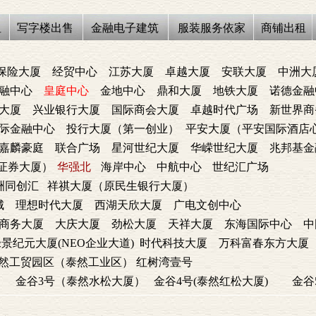
租
写字楼出售
金融电子建筑
服装服务依家
商铺出租
保险大厦
经贸中心
江苏大厦
卓越大厦
安联大厦
中洲大
融中心
皇庭中心
金地中心
鼎和大厦
地铁大厦
诺德金融
大厦
兴业银行大厦
国际商会大厦
卓越时代广场
新世界商
际金融中心
投行大厦（第一创业）
平安大厦（平安国际酒店
嘉麟豪庭
联合广场
星河世纪大厦
华嵘世纪大厦
兆邦基金
证券大厦）
华强北
海岸中心
中航中心
世纪汇广场
洲同创汇
祥祺大厦（原民生银行大厦）
城
理想时代大厦
西湖天欣大厦
广电文创中心
商务大厦
大庆大厦
劲松大厦
天祥大厦
东海国际中心
中
景纪元大厦(NEO企业大道)
时代科技大厦
万科富春东方大厦
然工贸园区（泰然工业区）
红树湾壹号
）
金谷3号（泰然水松大厦）
金谷4号(泰然红松大厦)
金谷