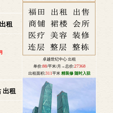
 出租
月
卓越世纪中心 出租
88
27368
单价:
/平米/月→总价:
311
出租面积:
平米
精装修 随时入驻
 出租