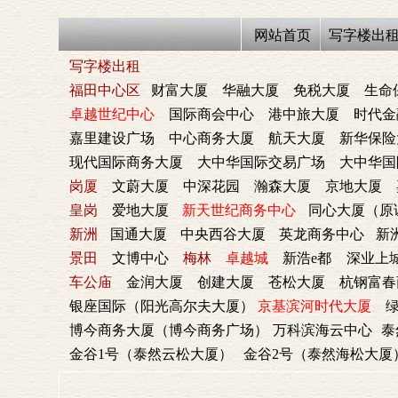
网站首页
写字楼出
写字楼出租
福田中心区
财富大厦
华融大厦
免税大厦
生命
卓越世纪中心
国际商会中心
港中旅大厦
时代金
嘉里建设广场
中心商务大厦
航天大厦
新华保险
现代国际商务大厦
大中华国际交易广场
大中华国
岗厦
文蔚大厦
中深花园
瀚森大厦
京地大厦
皇岗
爱地大厦
新天世纪商务中心
同心大厦（原
新洲
国通大厦
中央西谷大厦
英龙商务中心
新
景田
文博中心
梅林
卓越城
新浩e都
深业上
车公庙
金润大厦
创建大厦
苍松大厦
杭钢富春
银座国际（阳光高尔夫大厦）
京基滨河时代大厦
绿
博今商务大厦（博今商务广场）
万科滨海云中心
泰
金谷1号（泰然云松大厦）
金谷2号（泰然海松大厦