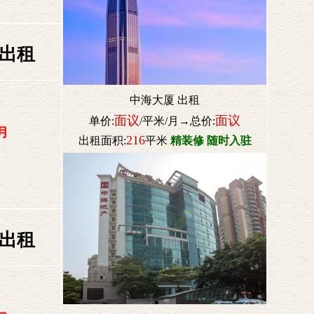
 出租
中海大厦 出租
面议
面议
单价:
/平米/月→总价:
月
216
出租面积:
平米
精装修 随时入驻
 出租