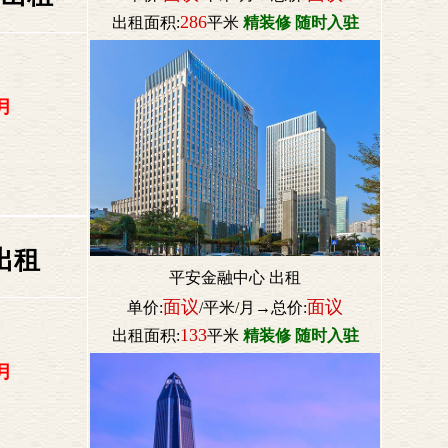
286
出租面积:
平米
精装修 随时入驻
月
出租
平安金融中心 出租
面议
面议
单价:
/平米/月→总价:
133
出租面积:
平米
精装修 随时入驻
月