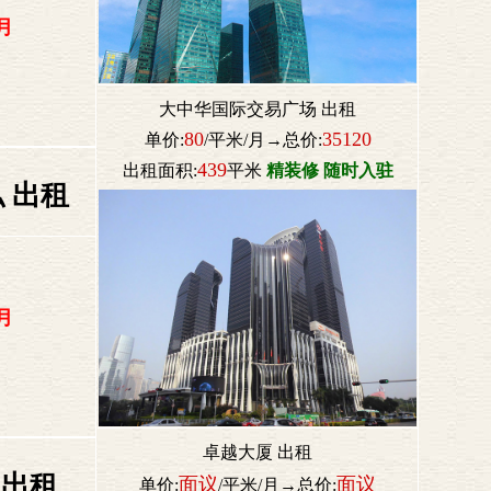
月
大中华国际交易广场 出租
80
35120
单价:
/平米/月→总价:
439
出租面积:
平米
精装修 随时入驻
 出租
月
卓越大厦 出租
 出租
面议
面议
单价:
/平米/月→总价: