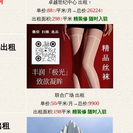
月
卓越世纪中心 出租 ↑
88↑
26224↑
单价:
/平米/月→总价:
298↑
出租面积:
平米
精装修 随时入驻
 出租
联合广场 出租
50
9900
单价:
/平米/月→总价:
198
出租面积:
平米
精装修 随时入驻
出租