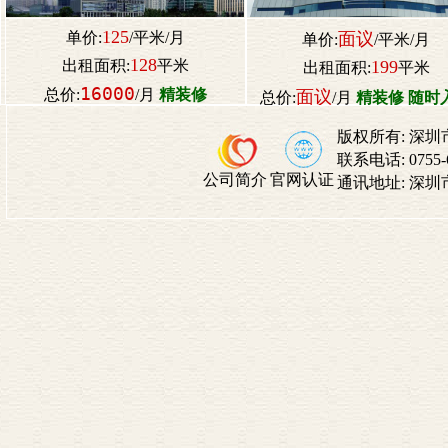
125
单价:
/平米/月
面议
单价:
/平米/月
128
出租面积:
平米
199
出租面积:
平米
16000
总价:
/月
精装修
面议
总价:
/月
精装修 随时
版权所有:
深圳
联系电话:
0755
公司简介
官网认证
通讯地址:
深圳