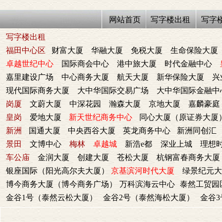
网站首页
写字楼出租
写字
写字楼出租
福田中心区
财富大厦
华融大厦
免税大厦
生命保险大厦
卓越世纪中心
国际商会中心
港中旅大厦
时代金融中心
嘉里建设广场
中心商务大厦
航天大厦
新华保险大厦
兴
现代国际商务大厦
大中华国际交易广场
大中华国际金融中
岗厦
文蔚大厦
中深花园
瀚森大厦
京地大厦
嘉麟豪庭
皇岗
爱地大厦
新天世纪商务中心
同心大厦（原证券大厦
新洲
国通大厦
中央西谷大厦
英龙商务中心
新洲同创汇
景田
文博中心
梅林
卓越城
新浩e都
深业上城
理想
车公庙
金润大厦
创建大厦
苍松大厦
杭钢富春商务大厦
银座国际（阳光高尔夫大厦）
京基滨河时代大厦
绿景纪元大
博今商务大厦（博今商务广场）
万科滨海云中心
泰然工贸园
金谷1号（泰然云松大厦）
金谷2号（泰然海松大厦）
金谷