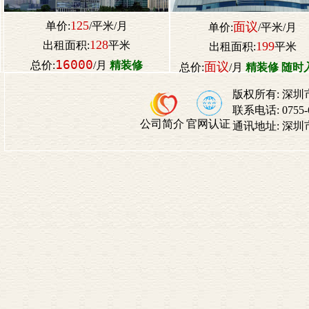
125
单价:
/平米/月
面议
单价:
/平米/月
128
出租面积:
平米
199
出租面积:
平米
16000
总价:
/月
精装修
面议
总价:
/月
精装修 随时
版权所有:
深圳
联系电话:
0755
公司简介
官网认证
通讯地址:
深圳