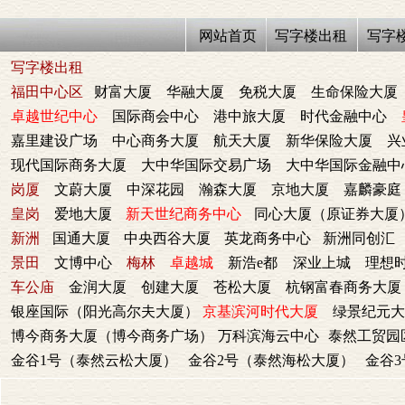
网站首页
写字楼出租
写字
写字楼出租
福田中心区
财富大厦
华融大厦
免税大厦
生命保险大厦
卓越世纪中心
国际商会中心
港中旅大厦
时代金融中心
嘉里建设广场
中心商务大厦
航天大厦
新华保险大厦
兴
现代国际商务大厦
大中华国际交易广场
大中华国际金融中
岗厦
文蔚大厦
中深花园
瀚森大厦
京地大厦
嘉麟豪庭
皇岗
爱地大厦
新天世纪商务中心
同心大厦（原证券大厦
新洲
国通大厦
中央西谷大厦
英龙商务中心
新洲同创汇
景田
文博中心
梅林
卓越城
新浩e都
深业上城
理想
车公庙
金润大厦
创建大厦
苍松大厦
杭钢富春商务大厦
银座国际（阳光高尔夫大厦）
京基滨河时代大厦
绿景纪元大
博今商务大厦（博今商务广场）
万科滨海云中心
泰然工贸园
金谷1号（泰然云松大厦）
金谷2号（泰然海松大厦）
金谷