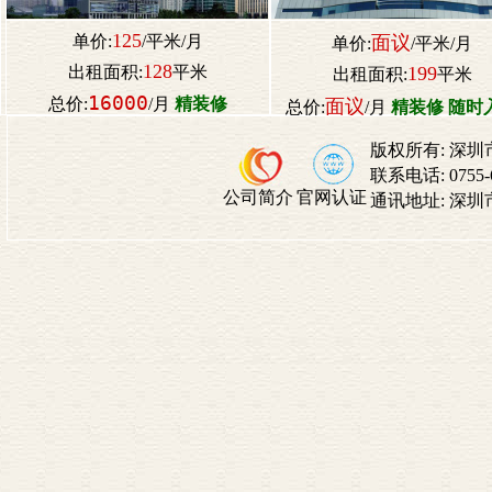
125
单价:
/平米/月
面议
单价:
/平米/月
128
出租面积:
平米
199
出租面积:
平米
16000
总价:
/月
精装修
面议
总价:
/月
精装修 随时
版权所有:
深圳
联系电话:
0755
公司简介
官网认证
通讯地址:
深圳