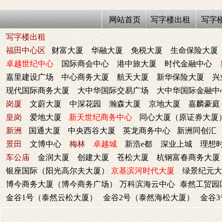
网站首页
写字楼出租
写字
写字楼出租
福田中心区
财富大厦
华融大厦
免税大厦
生命保险大厦
卓越世纪中心
国际商会中心
港中旅大厦
时代金融中心
嘉里建设广场
中心商务大厦
航天大厦
新华保险大厦
兴
现代国际商务大厦
大中华国际交易广场
大中华国际金融中
岗厦
文蔚大厦
中深花园
瀚森大厦
京地大厦
嘉麟豪庭
皇岗
爱地大厦
新天世纪商务中心
同心大厦（原证券大厦
新洲
国通大厦
中央西谷大厦
英龙商务中心
新洲同创汇
景田
文博中心
梅林
卓越城
新浩e都
深业上城
理想
车公庙
金润大厦
创建大厦
苍松大厦
杭钢富春商务大厦
银座国际（阳光高尔夫大厦）
京基滨河时代大厦
绿景纪元大
博今商务大厦（博今商务广场）
万科滨海云中心
泰然工贸园
金谷1号（泰然云松大厦）
金谷2号（泰然海松大厦）
金谷